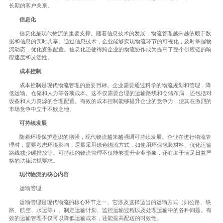
长期的客户关系。
信息化
信息化是现代物流的重要支撑。随着信息技术的发展，物流管理越来越依赖于数
据和信息的实时共享。通过信息技术，企业能够实现物流环节的可视化，及时掌握物
流动态，优化资源配置。信息化还使得跨企业的物流协作成为提高了整个供应链的响
应速度和灵活性。
成本控制
成本控制是现代物流管理的重要目标。企业需要通过科学的物流规划和管理，降
低运输、仓储和人力等各项成本。这不仅需要合理的运输路线和仓储布局，还包括对
设备和人力资源的合理配置。有效的成本控制能够提升企业的竞争力，使其在激烈的
市场竞争中立于不败之地。
可持续发展
随着环境保护意识的增强，现代物流越来越强调可持续发展。企业在进行物流管
理时，需要考虑环境影响，尽量采用绿色物流方式，如使用环保包装材料、优化运输
路线减少碳排放等。可持续的物流管理不仅能够提升企业形象，还有助于满足日益严
格的法律法规要求。
现代物流的核心内容
运输管理
运输管理是现代物流的核心环节之一。它涉及选择适当的运输方式（如公路、铁
路、航空、水运等）、制定运输计划、监控运输过程以及处理运输中的各种问题。有
效的运输管理不仅可以降低运输成本，还能提高配送的时效性。